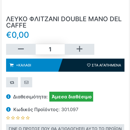
ΛΕΥΚΟ ΦΛΙΤΖΑΝΙ DOUBLE MANO DEL
CAFFE
€0,00
+Καλάθι
+ΚΑΛΆΘΙ
ΣΤΑ ΑΓΑΠΗΜΈΝΑ
ΣΤΑ 
+ΣΎΓΚΡΙΣΗ
ΣΤΕΊΛΤΕ ΤΟ ΣΕ ΈΝΑ ΦΊΛΟ
Διαθεσιμότητα:
Άμεσα διαθέσιμο
Κωδικός Προϊόντος:
301.097
ΓΊΝΕ Ο ΠΡΏΤΟΣ ΠΟΥ ΘΑ ΑΞΙΟΛΌΓΗΣΕΙ ΑΥΤΌ ΤΟ ΠΡΟΪΌΝ