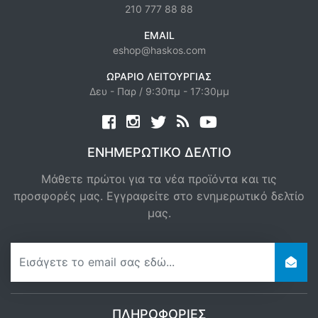
210 777 88 88
EMAIL
eshop@haskos.com
ΩΡΆΡΙΟ ΛΕΙΤΟΥΡΓΊΑΣ
Δευ - Παρ / 9:30πμ - 17:30μμ
Facebook
twitter
news rss
youtube
ΕΝΗΜΕΡΩΤΙΚΌ ΔΕΛΤΊΟ
Μάθετε πρώτοι για τα νέα προϊόντα και τις
προσφορές μας. Εγγραφείτε στο ενημερωτικό δελτίο
μας.
newsletter
ΠΛΗΡΟΦΟΡΊΕΣ