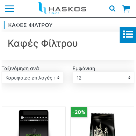
Λογότυπο
ΚΑΦΈΣ ΦΊΛΤΡΟΥ
Καφές Φίλτρου
Ταξινόμηση ανά
Εμφάνιση
Εμφάνιση
-20%