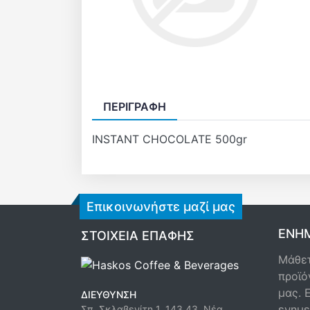
ΠΕΡΙΓΡΑΦΉ
INSTANT CHOCOLATE 500gr
Επικοινωνήστε μαζί μας
ΕΝΗΜ
ΣΤΟΙΧΕΊΑ ΕΠΑΦΉΣ
Μάθετ
προϊό
μας. 
ΔΙΕΎΘΥΝΣΗ
ενημε
Σπ. Σκλαβενίτη 1, 143 43, Νέα