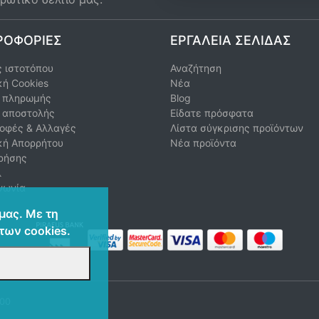
ΡΟΦΟΡΊΕΣ
ΕΡΓΑΛΕΊΑ ΣΕΛΊΔΑΣ
 ιστοτόπου
Αναζήτηση
κή Cookies
Νέα
ι πληρωμής
Blog
ι αποστολής
Είδατε πρόσφατα
οφές & Αλλαγές
Λίστα σύγκρισης προϊόντων
κή Απορρήτου
Νέα προϊόντα
ρήσης
λ
νωνία
μας. Με τη
των cookies.
000