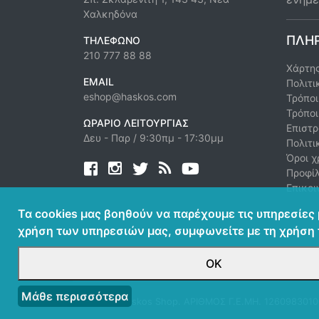
Χαλκηδόνα
ΠΛΗ
ΤΗΛΈΦΩΝΟ
210 777 88 88
Χάρτης
EMAIL
Πολιτι
eshop@haskos.com
Τρόπο
Τρόπο
ΩΡΆΡΙΟ ΛΕΙΤΟΥΡΓΊΑΣ
Επιστρ
Δευ - Παρ / 9:30πμ - 17:30μμ
Πολιτι
Όροι χ
Facebook
twitter
news rss
youtube
Προφί
Επικοι
Τα cookies μας βοηθούν να παρέχουμε τις υπηρεσίες 
χρήση των υπηρεσιών μας, συμφωνείτε με τη χρήση 
ΟΚ
Μάθε περισσότερα
© 2026 Haskos Shop. ΑΡΙΘΜΟΣ Γ.Ε.ΜΗ. 126098301