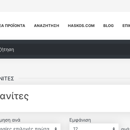
ΈΑ ΠΡΟΪΌΝΤΑ
ΑΝΑΖΉΤΗΣΗ
HASKOS.COM
BLOG
ΕΠΙ
τηση
ΝΊΤΕΣ
ανίτες
μηση ανά
Εμφάνιση
Εμφάνιση
ανά