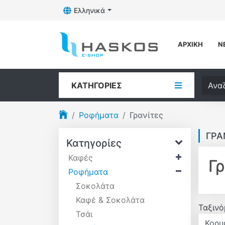
Ελληνικά
Toggle Dropdown
Λογότυπο
ΑΡΧΙΚΉ
Ν
Αναζή
ΚΑΤΗΓΟΡΊΕΣ
Ροφήματα
Γρανίτες
ΓΡΑ
Κατηγορίες
Καφές
Γρ
Ροφήματα
Σοκολάτα
Καφέ & Σοκολάτα
Ταξινό
Τσάι