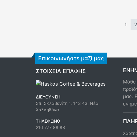
1
Επικοινωνήστε μαζί μας
ΕΝΗΜ
ΣΤΟΙΧΕΊΑ ΕΠΑΦΉΣ
Μάθετ
προϊό
μας. 
ΔΙΕΎΘΥΝΣΗ
ενημε
Σπ. Σκλαβενίτη 1, 143 43, Νέα
Χαλκηδόνα
ΠΛΗ
ΤΗΛΈΦΩΝΟ
210 777 88 88
Χάρτης