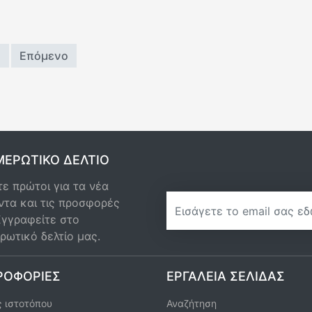
2
Επόμενο
ΕΡΩΤΙΚΌ ΔΕΛΤΊΟ
ε πρώτοι για τα νέα
newsletter
ντα και τις προσφορές
Εγγραφείτε στο
ρωτικό δελτίο μας.
ΡΟΦΟΡΊΕΣ
ΕΡΓΑΛΕΊΑ ΣΕΛΊΔΑΣ
 ιστοτόπου
Αναζήτηση